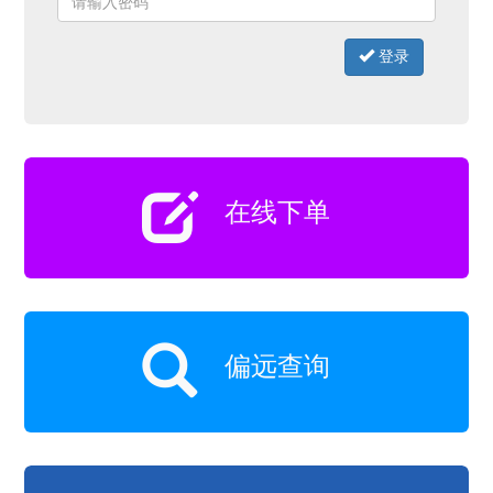
易璟-客户开档案表
2020/12/24 21:40:54
易璟-专线发票统一模板
2020/12/24 21:36:25
易璟-快递模板（供参考）
2020/12/24 21:34:58
登录
易璟供应链-交货清单
2020/12/24 21:32:51
企业文化
2020/12/24 21:26:47
海关总署公告2017年第69号（关于修订《中华人民共和国
2020/12/24 21:07:28
海关进出口货物报关单填制规范》的公告）
美国海关要求所有由中国制造的纸或纸板制成的可折叠盒
2020/12/24 21:06:52
（Folding Box）进口需随货提供表单
国际快件有望实现随到随检随放
2020/12/24 21:05:13
在线下单
香港DHL寄运哈萨克斯坦外交使馆货件海关新规
2020/12/24 21:04:33
香港DHL关于印度尼西亚征税以及斐济最新清关提示
2020/12/24 21:03:46
美国FBA仓库地址清单
2018-01-02 23:28:46
创新DHL多式联运解决方案借“一带一路”东风 助力各行各
2017-12-09 20:40:17
业更快把产品推进市场
偏远查询
危险品运输需要注意哪些问题？
2020/12/24 22:55:57