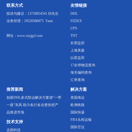
联系方式
友情链接
投诉与建议：13728854541 邱先生
DHL
业务经理：19520580075 Yami
FEDEX
UPS
网址：www.szyjgyl.com
TNT
长荣盐田
上海美森
以星盐田
17全球物流查询
海关编码查询
汇率查询
推荐新闻
解决方案
创新DHL多式联运解决方案借“一带
美国海运
一路”东风 助力各行各业更快把产
欧洲铁路
品推进市场
国际快递
FBA头程运输
技术支持
国际空运
达因科技