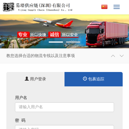
Toggle
navigat
教您选择合适的物流专线以及注意事项
2020/12/24 22:54:46
物流货运代理六大责任
2020/12/24 22:53:52
物流违禁品都有哪些？
2020/12/24 22:52:53
传统储运如何向现代物流转化
2020/12/24 22:52:06
用户登录
包裹追踪
企业物流人才的九大发展趋势
2020/12/24 22:51:30
国际货运代理行业海运货代的操作术语英语介绍
2020/12/24 22:50:41
用户名
国际货运代理物流行业安全体制的新举措---实名制的可行
2020/12/24 22:50:01
性
解除针对快递件的“五花大绑”
2020/12/24 22:49:23
无人配送或成智慧物流破局点
2020/12/24 22:48:49
密 码
四大快递禁止尽量带电产品的国家
2020/12/24 21:40:28